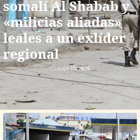
somalí Al Shabab y
«milicias aliadas»
leales a un exlíder
regional
mayo 15, 2026