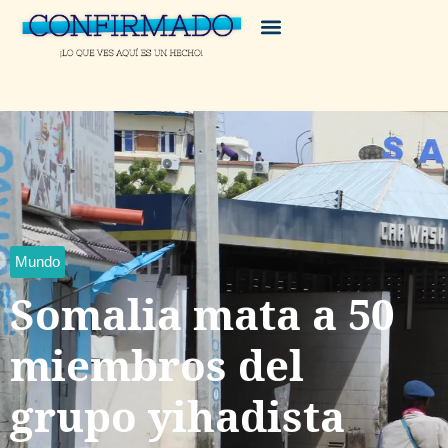
Mundo
Somalia mata a 50
miembros del
grupo yihadista