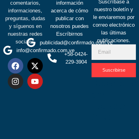
Suscríbase a
comentarios,
información
nuestro boletín y
informaciones,
acerca de cómo
le enviaremos por
preguntas, dudas
publicar con
correo electrónico
y síguenos en
nosotros puedes
las últimas
nuestras redes
Escríbirnos
publicaciones.
sociales
publicidad@confirmado.com.ve
info@confirmado.com.ve
+58-0424-
229-3904
Suscribirse
Desarrolla
por
Espacio
SEO