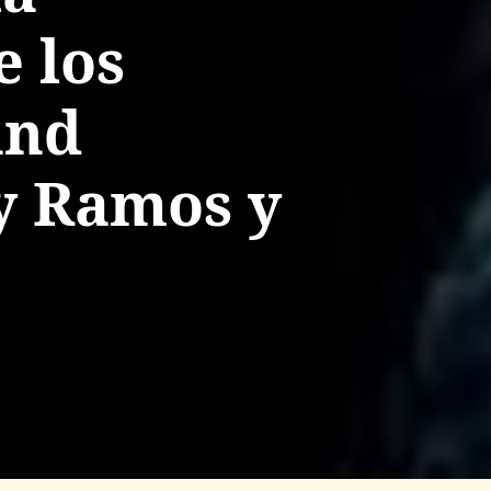
e los
and
y Ramos y