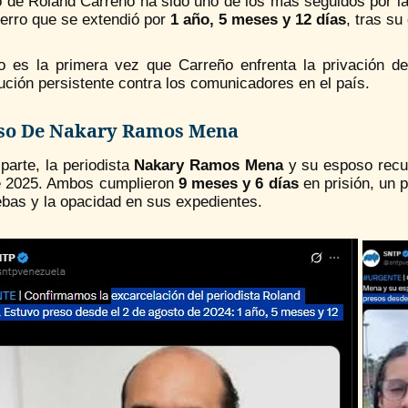
 de Roland Carreño ha sido uno de los más seguidos por la 
ierro que se extendió por
1 año, 5 meses y 12 días
, tras su
o es la primera vez que Carreño enfrenta la privación de
ción persistente contra los comunicadores en el país.
aso De Nakary Ramos Mena
parte, la periodista
Nakary Ramos Mena
y su esposo recup
de 2025. Ambos cumplieron
9 meses y 6 días
en prisión, un p
ebas y la opacidad en sus expedientes.