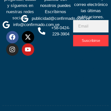
correo electrónico
y síguenos en
nosotros puedes
las últimas
nuestras redes
Escríbirnos
publicaciones.
sociales
publicidad@confirmado.com.ve
info@confirmado.com.ve
+58-0424-
229-3904
Suscribirse
Desarrolla
por
Espacio
SEO