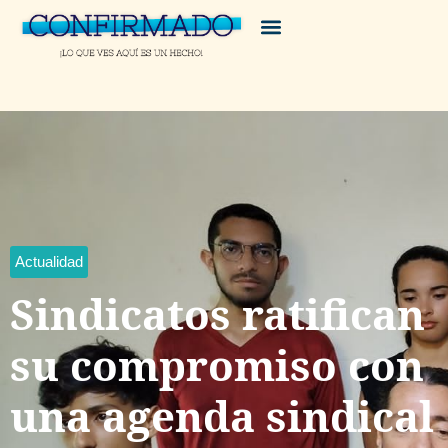
Actualidad
Sindicatos ratifican
su compromiso con
una agenda sindical