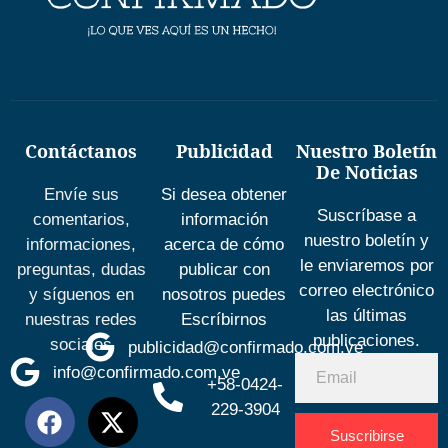
Contáctanos
Publicidad
Nuestro Boletín
De Noticias
Envíe sus
Si desea obtener
Suscríbase a
comentarios,
información
nuestro boletín y
informaciones,
acerca de cómo
le enviaremos por
preguntas, dudas
publicar con
correo electrónico
y síguenos en
nosotros puedes
las últimas
nuestras redes
Escríbirnos
publicaciones.
sociales
publicidad@confirmado.com.ve
info@confirmado.com.ve
+58-0424-
229-3904
Suscribirse