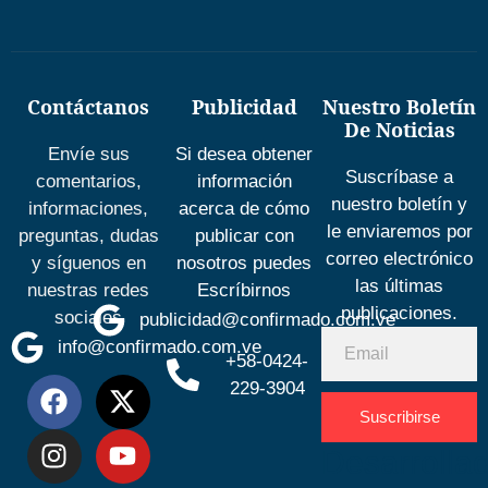
Contáctanos
Publicidad
Nuestro Boletín
De Noticias
Envíe sus
Si desea obtener
Suscríbase a
comentarios,
información
nuestro boletín y
informaciones,
acerca de cómo
le enviaremos por
preguntas, dudas
publicar con
correo electrónico
y síguenos en
nosotros puedes
las últimas
nuestras redes
Escríbirnos
publicaciones.
sociales
publicidad@confirmado.com.ve
info@confirmado.com.ve
+58-0424-
229-3904
Suscribirse
Desarrolla