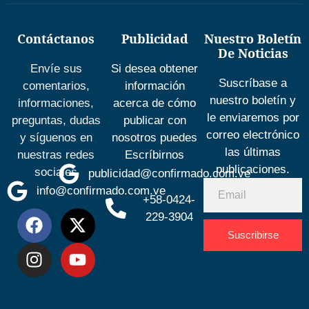
Contáctanos
Publicidad
Nuestro Boletín
De Noticias
Envíe sus
Si desea obtener
Suscríbase a
comentarios,
información
nuestro boletín y
informaciones,
acerca de cómo
le enviaremos por
preguntas, dudas
publicar con
correo electrónico
y síguenos en
nosotros puedes
las últimas
nuestras redes
Escríbirnos
publicaciones.
sociales
publicidad@confirmado.com.ve
info@confirmado.com.ve
+58-0424-
229-3904
Suscribirse
Desarrolla
por