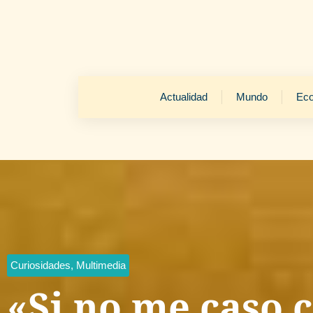
Actualidad
Mundo
Ec
Curiosidades
,
Multimedia
«Si no me caso 