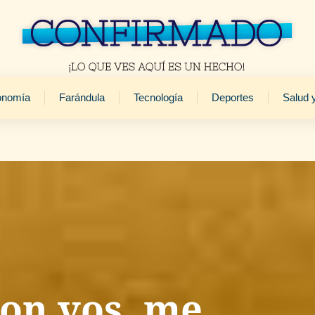
onomía
Farándula
Tecnología
Deportes
Salud 
con vos, me