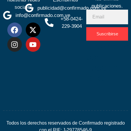
publicaciones.
sociales
publicidad@confirmado.com.ve
info@confirmado.com.ve
+58-0424-
229-3904
Suscribirse
Desarrolla
por
Espacio
SEO
Todos los derechos reservados de Confirmado registrado
con el RIF: J-29778546-9