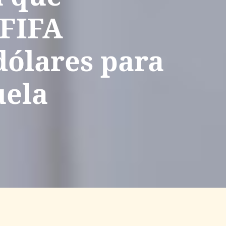
 FIFA
dólares para
uela