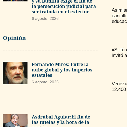
y su familia exige el fin de
la persecución judicial para
Asimis
ser tratada en el exterior
cancil
6 agosto, 2026
educaci
Opinión
«Si tú
invitó 
Fernando Mires: Entre la
nube global y los imperios
estatales
6 agosto, 2026
Venezu
12.400 
Asdrúbal Aguiar:El fin de
las tutelas y la hora de la