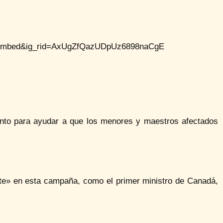
g_embed&ig_rid=AxUgZfQazUDpUz6898naCgE
miento para ayudar a que los menores y maestros afectados
nte» en esta campaña, como el primer ministro de Canadá,