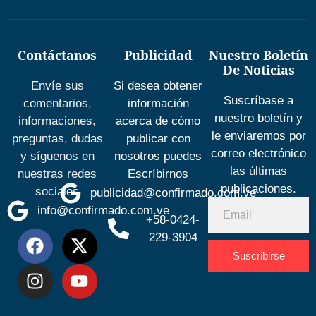
Contáctanos
Publicidad
Nuestro Boletín
De Noticias
Envíe sus
Si desea obtener
Suscríbase a
comentarios,
información
nuestro boletín y
informaciones,
acerca de cómo
le enviaremos por
preguntas, dudas
publicar con
correo electrónico
y síguenos en
nosotros puedes
las últimas
nuestras redes
Escríbirnos
publicaciones.
sociales
publicidad@confirmado.com.ve
info@confirmado.com.ve
+58-0424-
229-3904
Suscribirse
Desarrolla
por