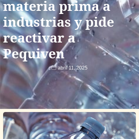
materia prima a
industrias y pide
reactivar a
Pequiven
abril 11, 2025