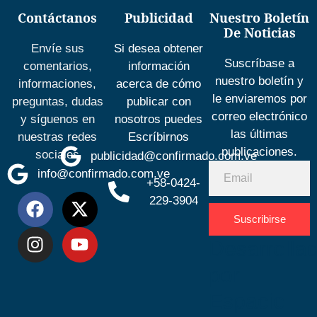
Contáctanos
Publicidad
Nuestro Boletín
De Noticias
Envíe sus
Si desea obtener
Suscríbase a
comentarios,
información
nuestro boletín y
informaciones,
acerca de cómo
le enviaremos por
preguntas, dudas
publicar con
correo electrónico
y síguenos en
nosotros puedes
las últimas
nuestras redes
Escríbirnos
publicaciones.
sociales
publicidad@confirmado.com.ve
info@confirmado.com.ve
+58-0424-
229-3904
Suscribirse
Desarrolla
por
Espacio