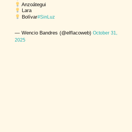
Anzoátegui
Lara
Bolívar
#SinLuz
— Wencio Bandres (@elflacoweb)
October 31,
2025