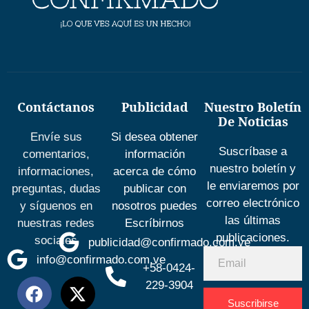
Contáctanos
Publicidad
Nuestro Boletín
De Noticias
Envíe sus
Si desea obtener
Suscríbase a
comentarios,
información
nuestro boletín y
informaciones,
acerca de cómo
le enviaremos por
preguntas, dudas
publicar con
correo electrónico
y síguenos en
nosotros puedes
las últimas
nuestras redes
Escríbirnos
publicaciones.
sociales
publicidad@confirmado.com.ve
info@confirmado.com.ve
+58-0424-
229-3904
Suscribirse