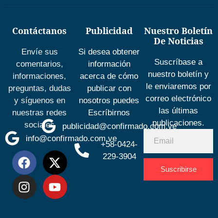
Contáctanos
Publicidad
Nuestro Boletín
De Noticias
Envíe sus
Si desea obtener
Suscríbase a
comentarios,
información
nuestro boletín y
informaciones,
acerca de cómo
le enviaremos por
preguntas, dudas
publicar con
correo electrónico
y síguenos en
nosotros puedes
las últimas
nuestras redes
Escríbirnos
publicaciones.
sociales
publicidad@confirmado.com.ve
info@confirmado.com.ve
+58-0424-
229-3904
Suscribirse
Desarrolla
por