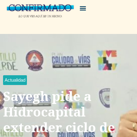
Actualidad
Sayegh pide a
Hidrocapital
extender ciclo de