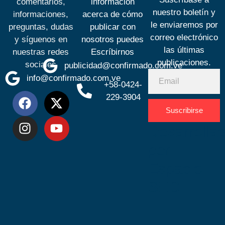
comentarios,
información
nuestro boletín y
informaciones,
acerca de cómo
le enviaremos por
preguntas, dudas
publicar con
correo electrónico
y síguenos en
nosotros puedes
las últimas
nuestras redes
Escríbirnos
publicaciones.
sociales
publicidad@confirmado.com.ve
info@confirmado.com.ve
+58-0424-
229-3904
Suscribirse
Desarrolla
por
Espacio
SEO