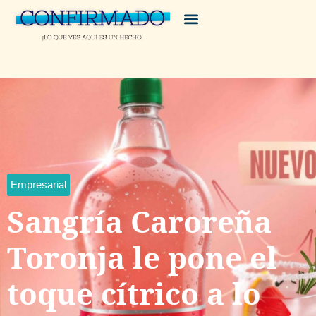
Empresarial
Sangría Caroreña
Toronja le pone el
toque cítrico a lo