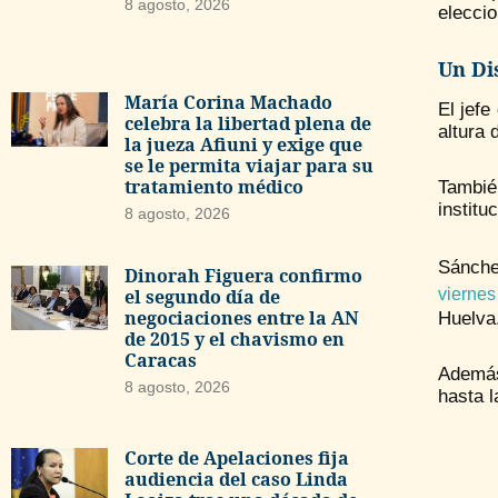
8 agosto, 2026
elecci
Un Di
María Corina Machado
El jefe
celebra la libertad plena de
altura 
la jueza Afiuni y exige que
se le permita viajar para su
tratamiento médico
Tambié
institu
8 agosto, 2026
Sánche
Dinorah Figuera confirmo
el segundo día de
vierne
negociaciones entre la AN
Huelva
de 2015 y el chavismo en
Caracas
Además
8 agosto, 2026
hasta l
Corte de Apelaciones fija
audiencia del caso Linda