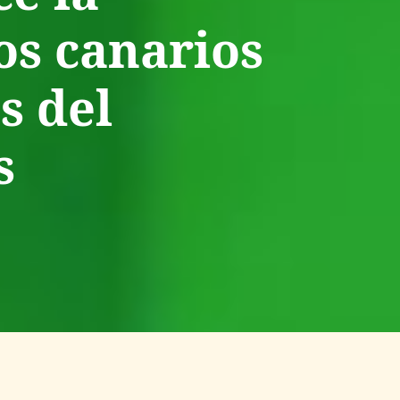
os canarios
s del
s