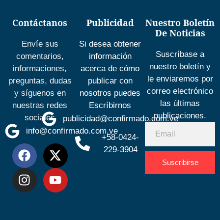
Contáctanos
Publicidad
Nuestro Boletín
De Noticias
Envíe sus
Si desea obtener
Suscríbase a
comentarios,
información
nuestro boletín y
informaciones,
acerca de cómo
le enviaremos por
preguntas, dudas
publicar con
correo electrónico
y síguenos en
nosotros puedes
las últimas
nuestras redes
Escríbirnos
publicaciones.
sociales
publicidad@confirmado.com.ve
info@confirmado.com.ve
+58-0424-
229-3904
Suscribirse
Desarrolla
por
Espacio