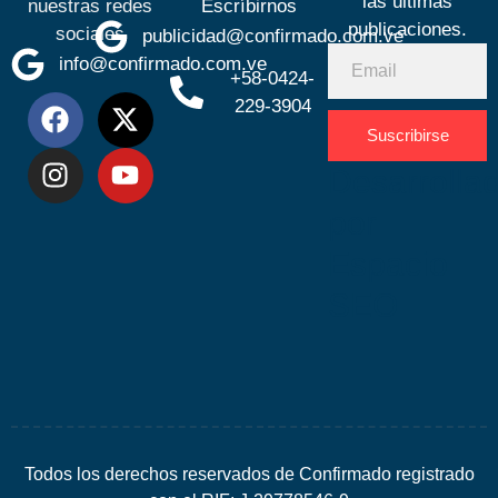
las últimas
nuestras redes
Escríbirnos
publicaciones.
sociales
publicidad@confirmado.com.ve
info@confirmado.com.ve
+58-0424-
229-3904
Suscribirse
Desarrolla
por
Espacio
SEO
Todos los derechos reservados de Confirmado registrado