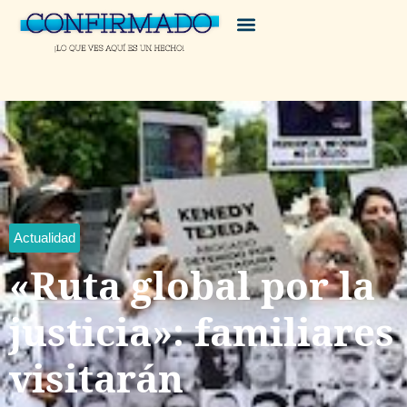
Actualidad
«Ruta global por la
justicia»: familiares
visitarán