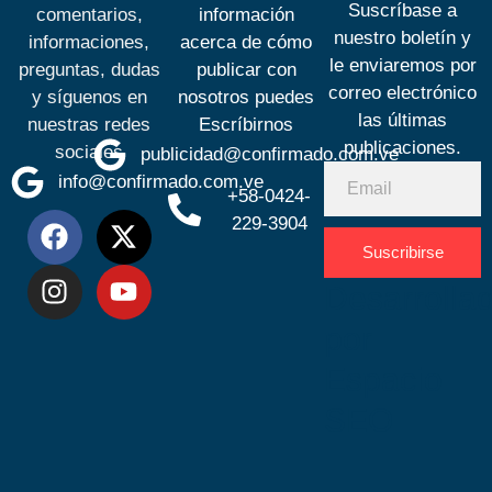
Suscríbase a
comentarios,
información
nuestro boletín y
informaciones,
acerca de cómo
le enviaremos por
preguntas, dudas
publicar con
correo electrónico
y síguenos en
nosotros puedes
las últimas
nuestras redes
Escríbirnos
publicaciones.
sociales
publicidad@confirmado.com.ve
info@confirmado.com.ve
+58-0424-
229-3904
Suscribirse
Desarrolla
por
Espacio
SEO