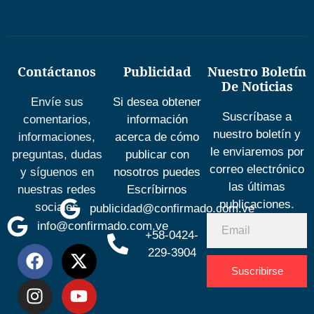
Contáctanos
Publicidad
Nuestro Boletín
De Noticias
Envíe sus
Si desea obtener
Suscríbase a
comentarios,
información
nuestro boletín y
informaciones,
acerca de cómo
le enviaremos por
preguntas, dudas
publicar con
correo electrónico
y síguenos en
nosotros puedes
las últimas
nuestras redes
Escríbirnos
publicaciones.
sociales
publicidad@confirmado.com.ve
info@confirmado.com.ve
+58-0424-
229-3904
Suscribirse
Desarrolla