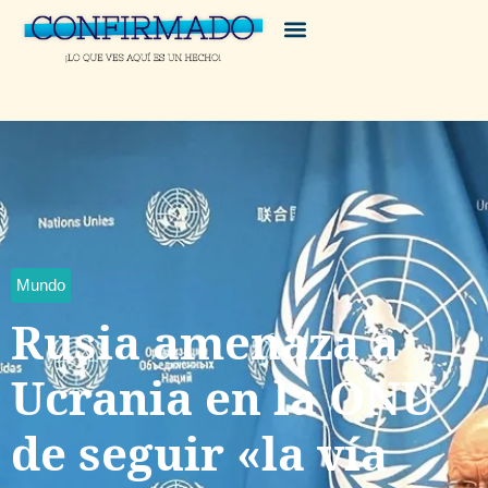
Mundo
Rusia amenaza a
Ucrania en la ONU
de seguir «la vía