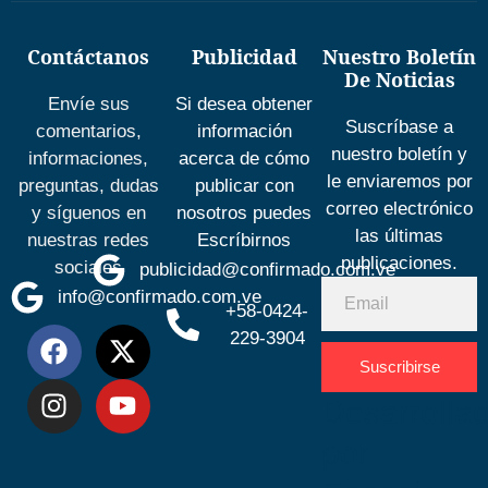
Contáctanos
Publicidad
Nuestro Boletín
De Noticias
Envíe sus
Si desea obtener
Suscríbase a
comentarios,
información
nuestro boletín y
informaciones,
acerca de cómo
le enviaremos por
preguntas, dudas
publicar con
correo electrónico
y síguenos en
nosotros puedes
las últimas
nuestras redes
Escríbirnos
publicaciones.
sociales
publicidad@confirmado.com.ve
info@confirmado.com.ve
+58-0424-
229-3904
Suscribirse
Desarrolla
por