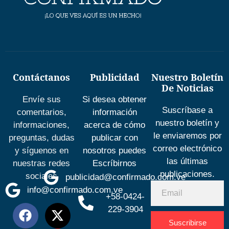
Contáctanos
Publicidad
Nuestro Boletín
De Noticias
Envíe sus
Si desea obtener
Suscríbase a
comentarios,
información
nuestro boletín y
informaciones,
acerca de cómo
le enviaremos por
preguntas, dudas
publicar con
correo electrónico
y síguenos en
nosotros puedes
las últimas
nuestras redes
Escríbirnos
publicaciones.
sociales
publicidad@confirmado.com.ve
info@confirmado.com.ve
+58-0424-
229-3904
Suscribirse