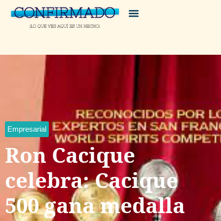
Empresarial
Ron Cacique
celebra: Cacique
500 gana medalla