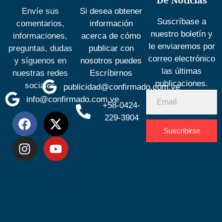
De Noticias
Envíe sus
Si desea obtener
Suscríbase a
comentarios,
información
nuestro boletín y
informaciones,
acerca de cómo
le enviaremos por
preguntas, dudas
publicar con
correo electrónico
y síguenos en
nosotros puedes
las últimas
nuestras redes
Escríbirnos
publicaciones.
sociales
publicidad@confirmado.com.ve
info@confirmado.com.ve
+58-0424-
229-3904
Suscribirse
Desarrolla
por
Espacio
SEO