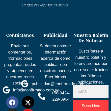
Contáctanos
Publicidad
Nuestro Boletín
De Noticias
Envíe sus
Si desea obtener
Suscríbase a
comentarios,
información
nuestro boletín y
informaciones,
acerca de cómo
le enviaremos por
preguntas, dudas
publicar con
correo electrónico
y síguenos en
nosotros puedes
las últimas
nuestras redes
Escríbirnos
publicaciones.
sociales
publicidad@confirmado.com.ve
info@confirmado.com.ve
+58-0424-
229-3904
Suscribirse