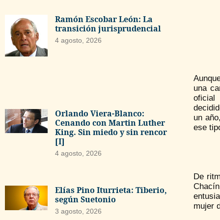
Ramón Escobar León: La
transición jurisprudencial
4 agosto, 2026
Aunque
una ca
oficia
decidid
Orlando Viera-Blanco:
un año,
Cenando con Martin Luther
ese tip
King. Sin miedo y sin rencor
[I]
4 agosto, 2026
De ritm
Chacín
Elías Pino Iturrieta: Tiberio,
entusi
según Suetonio
mujer d
3 agosto, 2026