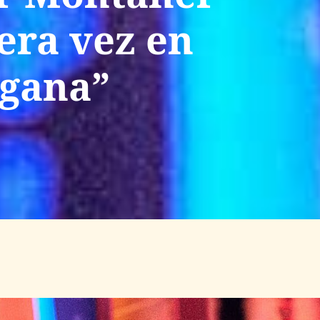
era vez en
 gana”