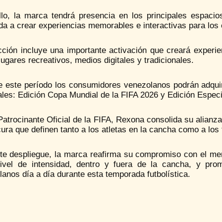
llo, la marca tendrá presencia en los principales espac
da a crear experiencias memorables e interactivas para los
cción incluye una importante activación que creará experi
lugares recreativos, medios digitales y tradicionales.
e este período los consumidores venezolanos podrán adquiri
les: Edición Copa Mundial de la FIFA 2026 y Edición Especia
trocinante Oficial de la FIFA, Rexona consolida su alianza c
cura que definen tanto a los atletas en la cancha como a los 
te despliegue, la marca reafirma su compromiso con el mer
ivel de intensidad, dentro y fuera de la cancha, y pro
anos día a día durante esta temporada futbolística.