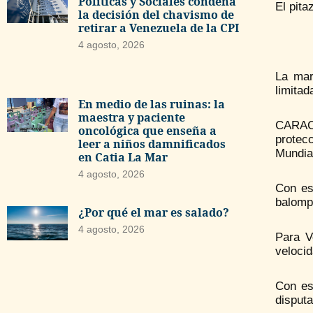
Políticas y Sociales condena
El pita
la decisión del chavismo de
retirar a Venezuela de la CPI
4 agosto, 2026
La mar
limitad
En medio de las ruinas: la
maestra y paciente
CARACA
oncológica que enseña a
protec
leer a niños damnificados
Mundia
en Catia La Mar
4 agosto, 2026
Con es
balomp
¿Por qué el mar es salado?
4 agosto, 2026
Para V
velocid
Con es
disputa