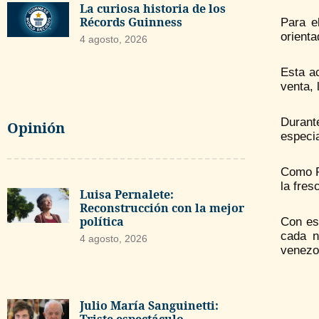
La curiosa historia de los
Récords Guinness
Para e
orienta
4 agosto, 2026
Esta a
venta, 
Durant
Opinión
especia
Como Pa
la fres
Luisa Pernalete:
Reconstrucción con la mejor
política
Con es
cada n
4 agosto, 2026
venezol
Julio María Sanguinetti: