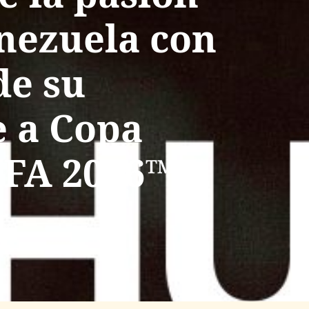
enezuela con
de su
 a Copa
IFA 2026™»