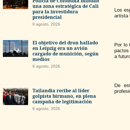
Policía de Colombia blindan
una zona estratégica de Cali
Los esp
para la investidura
artista
presidencial
6 agosto, 2026
El objetivo del dron hallado
Por lo
en Leipzig era un avión
pactos
cargado de munición, según
a futur
medios
6 agosto, 2026
De est
Tailandia recibe al líder
profesi
golpista birmano, en plena
campaña de legitimación
6 agosto, 2026