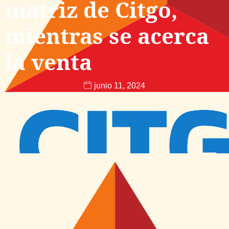
matriz de Citgo,
mientras se acerca
la venta
junio 11, 2024