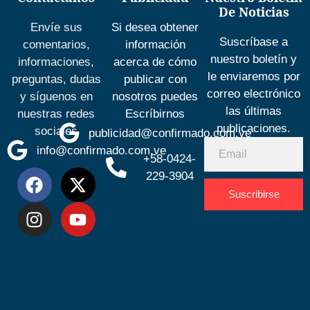
De Noticias
Envíe sus
Si desea obtener
Suscríbase a
comentarios,
información
nuestro boletín y
informaciones,
acerca de cómo
le enviaremos por
preguntas, dudas
publicar con
correo electrónico
y síguenos en
nosotros puedes
las últimas
nuestras redes
Escríbirnos
publicaciones.
sociales
publicidad@confirmado.com.ve
info@confirmado.com.ve
+58-0424-
229-3904
Suscribirse
Desarrolla
por
Espacio
SEO