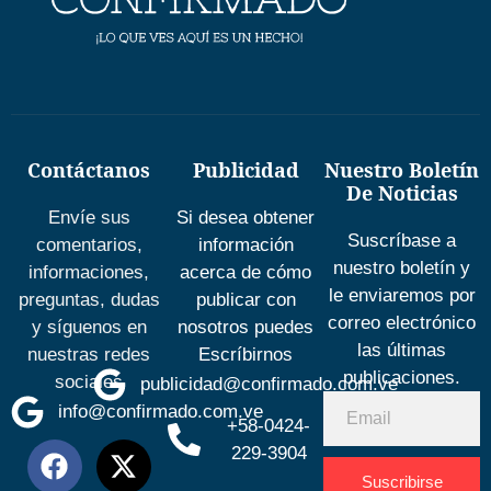
Contáctanos
Publicidad
Nuestro Boletín
De Noticias
Envíe sus
Si desea obtener
Suscríbase a
comentarios,
información
nuestro boletín y
informaciones,
acerca de cómo
le enviaremos por
preguntas, dudas
publicar con
correo electrónico
y síguenos en
nosotros puedes
las últimas
nuestras redes
Escríbirnos
publicaciones.
sociales
publicidad@confirmado.com.ve
info@confirmado.com.ve
+58-0424-
229-3904
Suscribirse