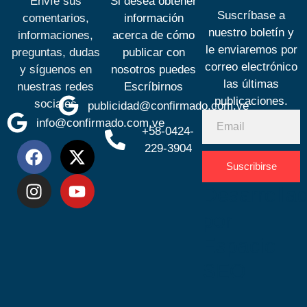
Envíe sus
Si desea obtener
Suscríbase a
comentarios,
información
nuestro boletín y
informaciones,
acerca de cómo
le enviaremos por
preguntas, dudas
publicar con
correo electrónico
y síguenos en
nosotros puedes
las últimas
nuestras redes
Escríbirnos
publicaciones.
sociales
publicidad@confirmado.com.ve
info@confirmado.com.ve
+58-0424-
229-3904
Suscribirse
Desarrolla
por
Espacio
SEO