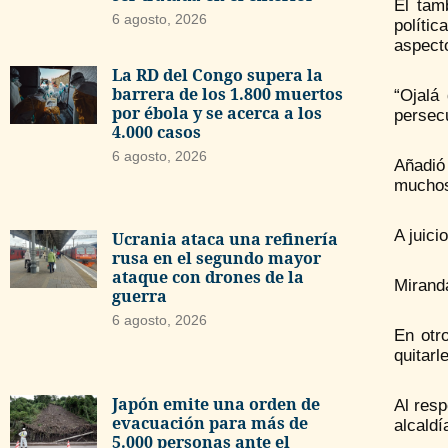
El tam
6 agosto, 2026
políti
aspect
La RD del Congo supera la
barrera de los 1.800 muertos
“Ojalá
por ébola y se acerca a los
persec
4.000 casos
6 agosto, 2026
Añadió
muchos
A juici
Ucrania ataca una refinería
rusa en el segundo mayor
ataque con drones de la
Mirand
guerra
6 agosto, 2026
En otr
quitarl
Japón emite una orden de
Al res
evacuación para más de
alcaldí
5.000 personas ante el