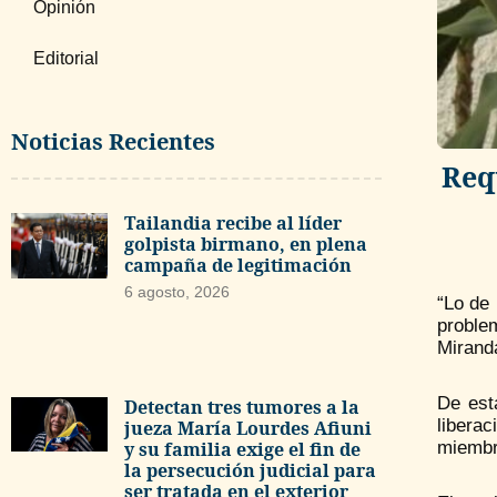
Opinión
Editorial
Noticias Recientes
Req
Tailandia recibe al líder
golpista birmano, en plena
campaña de legitimación
6 agosto, 2026
“Lo de 
proble
Mirand
De est
Detectan tres tumores a la
libera
jueza María Lourdes Afiuni
y su familia exige el fin de
miembr
la persecución judicial para
ser tratada en el exterior