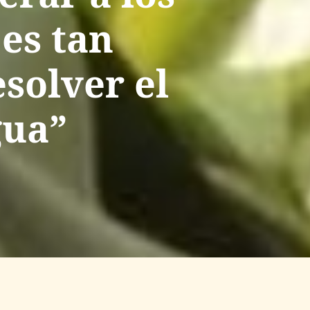
 es tan
solver el
gua”