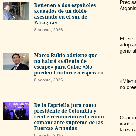
Precis
Detienen a dos españoles
Afganis
acusados de un doble
asesinato en el sur de
Paraguay
8 agosto, 2026
El exs
adopta
genera
Marco Rubio advierte que
no habrá «válvula de
escape» para Cuba: «No
pueden limitarse a esperar»
8 agosto, 2026
«Mient
no cree
De la Espriella jura como
presidente de Colombia y
recibe reconocimiento como
Obama 
comandante supremo de las
«suspic
Fuerzas Armadas
la estr
8 agosto, 2026