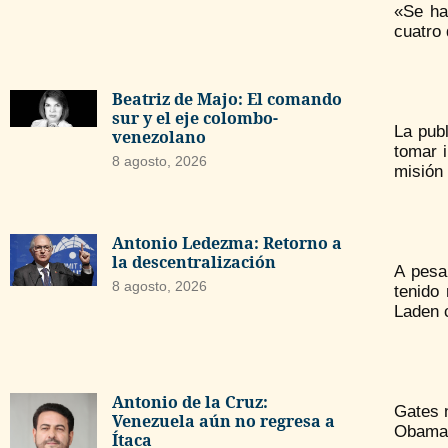
«Se ha
cuatro
Beatriz de Majo: El comando
sur y el eje colombo-
La pub
venezolano
tomar i
8 agosto, 2026
misión
Antonio Ledezma: Retorno a
la descentralización
A pesa
8 agosto, 2026
tenido
Laden c
Antonio de la Cruz:
Gates n
Venezuela aún no regresa a
Obama 
Ítaca