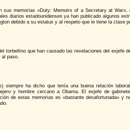
n sus memorias «Duty: Memoirs of a Secretary at War», q
pales diarios estadounidenses ya han publicado algunos ext
ton debido a su estatus y al respeto que le tiene la clase po
del torbellino que han causado las revelaciones del exjefe
r al paso.
s) siempre ha dicho que tenía una buena relación labora
ejero y hombre cercano a Obama. El exjefe de gabinete
ación de estas memorias es «bastante desafortunada» y no
ado.