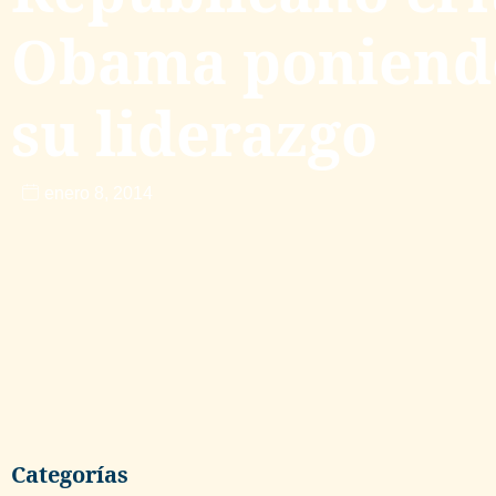
Obama poniend
su liderazgo
enero 8, 2014
Categorías