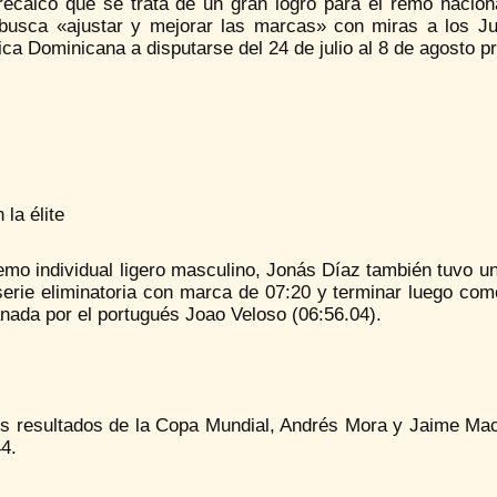
recalcó que se trata de un gran logro para el remo nacion
busca «ajustar y mejorar las marcas» con miras a los J
ca Dominicana a disputarse del 24 de julio al 8 de agosto p
 la élite
emo individual ligero masculino, Jonás Díaz también tuvo u
serie eliminatoria con marca de 07:20 y terminar luego com
anada por el portugués Joao Veloso (06:56.04).
os resultados de la Copa Mundial, Andrés Mora y Jaime Mac
4.