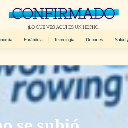
onomía
Farándula
Tecnología
Deportes
Salud 
o se subió