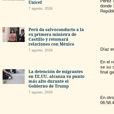
Pérez 
Unicef
donde 
7 agosto, 2026
Repúbli
Perú da salvoconducto a la
ex primera ministra de
Castillo y retomará
relaciones con México
Díaz en
7 agosto, 2026
En el r
se su 
La detención de migrantes
final g
en EE.UU. alcanza su punto
más alto durante el
Gobierno de Trump
7 agosto, 2026
En otr
06:58.4