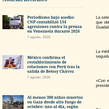
Periodismo bajo asedio:
La sele
CNP contabilizó 134
que ob
agresiones contra la prensa
Guadalq
en Venezuela durante 2026
7 agosto, 2026
La inéd
seguid
México confirma el
restablecimiento de
relaciones con Perú tras la
salida de Betssy Chávez
7 agosto, 2026
«Con e
presid
Al menos 300 niños muertos
en Gaza desde alto fuego de
octubre: uno al día, según