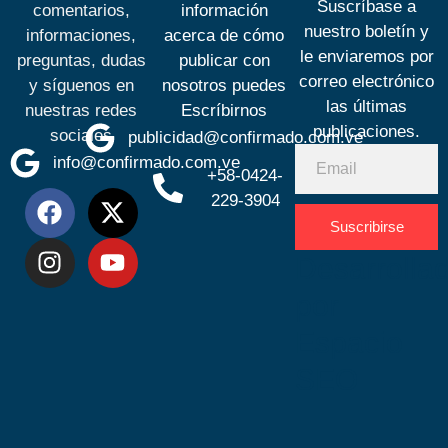
Suscríbase a
comentarios,
información
nuestro boletín y
informaciones,
acerca de cómo
le enviaremos por
preguntas, dudas
publicar con
correo electrónico
y síguenos en
nosotros puedes
las últimas
nuestras redes
Escríbirnos
publicaciones.
sociales
publicidad@confirmado.com.ve
info@confirmado.com.ve
+58-0424-
229-3904
Suscribirse
Desarrolla
por
Espacio
SEO