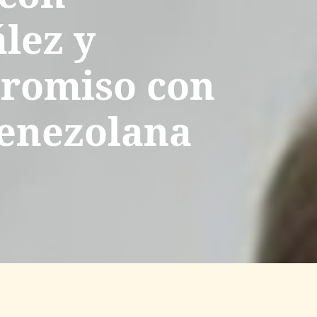
lez y
promiso con
venezolana