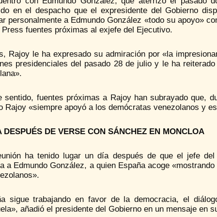
uentro con Edmundo González, que aterrizó el pasado do
ido en el despacho que el expresidente del Gobierno dis
dar personalmente a Edmundo González «todo su apoyo» com
Press fuentes próximas al exjefe del Ejecutivo.
, Rajoy le ha expresado su admiración por «la impresionant
ones presidenciales del pasado 28 de julio y le ha reitera
lana».
e sentido, fuentes próximas a Rajoy han subrayado que, d
o Rajoy «siempre apoyó a los demócratas venezolanos y es
A DESPUÉS DE VERSE CON SÁNCHEZ EN MONCLOA
eunión ha tenido lugar un día después de que el jefe del 
a a Edmundo González, a quien España acoge «mostrando e
nezolanos».
a sigue trabajando en favor de la democracia, el diálo
la», añadió el presidente del Gobierno en un mensaje en su c