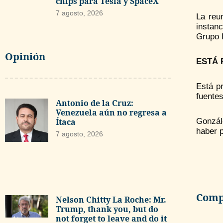
chips para Tesla y SpaceX
7 agosto, 2026
La reu
instanc
Grupo P
Opinión
ESTÁ 
Está pr
fuente
Antonio de la Cruz:
Venezuela aún no regresa a
Ítaca
Gonzál
haber 
7 agosto, 2026
Compa
Nelson Chitty La Roche: Mr.
Trump, thank you, but do
not forget to leave and do it