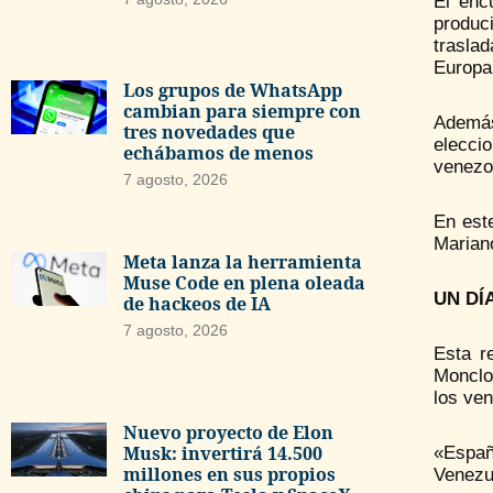
El enc
produc
trasla
Europa 
Los grupos de WhatsApp
cambian para siempre con
Además
tres novedades que
elecci
echábamos de menos
venezo
7 agosto, 2026
En est
Marian
Meta lanza la herramienta
Muse Code en plena oleada
UN DÍ
de hackeos de IA
7 agosto, 2026
Esta r
Monclo
los ve
Nuevo proyecto de Elon
Musk: invertirá 14.500
«Españ
millones en sus propios
Venezue