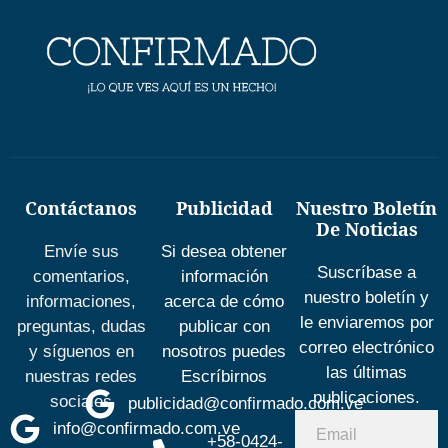
Contáctanos
Publicidad
Nuestro Boletín
De Noticias
Envíe sus
Si desea obtener
Suscríbase a
comentarios,
información
nuestro boletín y
informaciones,
acerca de cómo
le enviaremos por
preguntas, dudas
publicar con
correo electrónico
y síguenos en
nosotros puedes
las últimas
nuestras redes
Escríbirnos
publicaciones.
sociales
publicidad@confirmado.com.ve
info@confirmado.com.ve
+58-0424-