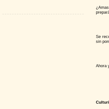
¿Amas 
prepará
Se rec
sin pon
Ahora y
Cultur