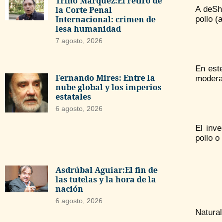
Trino Márquez:El retiro de
A deSha
la Corte Penal
Internacional: crimen de
pollo (
lesa humanidad
7 agosto, 2026
En est
Fernando Mires: Entre la
modera
nube global y los imperios
estatales
6 agosto, 2026
El inv
pollo o
Asdrúbal Aguiar:El fin de
las tutelas y la hora de la
nación
6 agosto, 2026
Natura