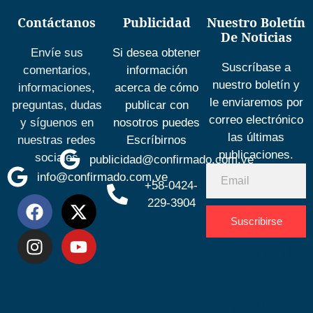
Contáctanos
Publicidad
Nuestro Boletín
De Noticias
Envíe sus
Si desea obtener
Suscríbase a
comentarios,
información
nuestro boletín y
informaciones,
acerca de cómo
le enviaremos por
preguntas, dudas
publicar con
correo electrónico
y síguenos en
nosotros puedes
las últimas
nuestras redes
Escríbirnos
publicaciones.
sociales
publicidad@confirmado.com.ve
info@confirmado.com.ve
+58-0424-
229-3904
Suscribirse
Desarrolla
por
Espacio