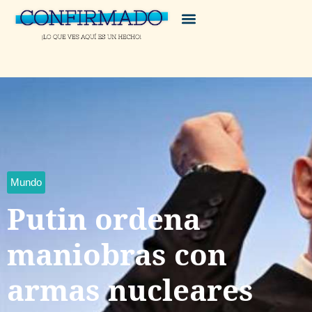
Mundo
Putin ordena
maniobras con
armas nucleares