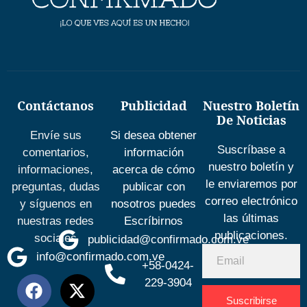
Contáctanos
Publicidad
Nuestro Boletín
De Noticias
Envíe sus
Si desea obtener
Suscríbase a
comentarios,
información
nuestro boletín y
informaciones,
acerca de cómo
le enviaremos por
preguntas, dudas
publicar con
correo electrónico
y síguenos en
nosotros puedes
las últimas
nuestras redes
Escríbirnos
publicaciones.
sociales
publicidad@confirmado.com.ve
info@confirmado.com.ve
+58-0424-
229-3904
Suscribirse