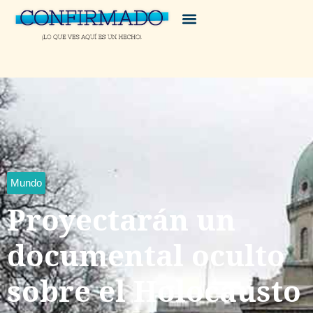
Mundo
Proyectarán un
documental oculto
sobre el Holocausto