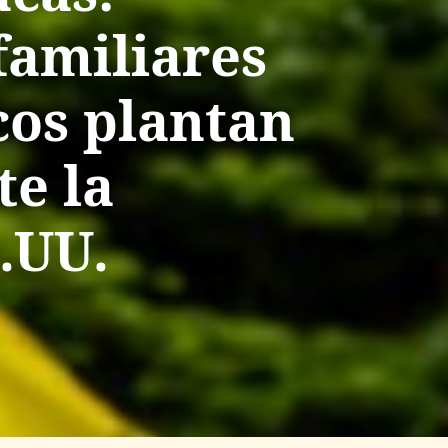
familiares
cos plantan
te la
.UU.