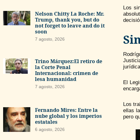
Los si
Nelson Chitty La Roche: Mr.
absolu
Trump, thank you, but do
decisió
not forget to leave and do it
soon
Si
7 agosto, 2026
Rodríg
Justici
Trino Márquez:El retiro de
jurídic
la Corte Penal
Internacional: crimen de
lesa humanidad
El Leg
7 agosto, 2026
encarga
Los tr
Fernando Mires: Entre la
ellas l
nube global y los imperios
pero q
estatales
6 agosto, 2026