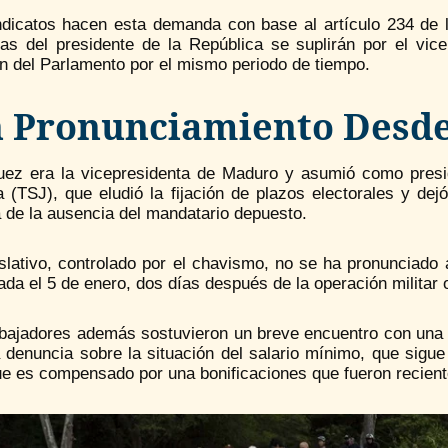
ndicatos hacen esta demanda con base al artículo 234 de l
tas del presidente de la República se suplirán por el vice
n del Parlamento por el mismo periodo de tiempo.
n Pronunciamiento Desde 
uez era la vicepresidenta de Maduro y asumió como presi
a (TSJ), que eludió la fijación de plazos electorales y de
a de la ausencia del mandatario depuesto.
islativo, controlado por el chavismo, no se ha pronunciado
da el 5 de enero, dos días después de la operación militar
abajadores además sostuvieron un breve encuentro con una 
a denuncia sobre la situación del salario mínimo, que sigu
ue es compensado por una bonificaciones que fueron recien