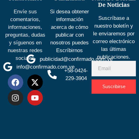
De Noticias
Envíe sus
Si desea obtener
Suscríbase a
comentarios,
información
nuestro boletín y
informaciones,
acerca de cómo
le enviaremos por
preguntas, dudas
publicar con
correo electrónico
y síguenos en
nosotros puedes
las últimas
nuestras redes
Escríbirnos
publicaciones.
sociales
publicidad@confirmado.com.ve
info@confirmado.com.ve
+58-0424-
229-3904
Suscribirse
Desarrolla
por
Espacio
SEO