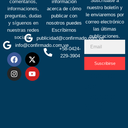
Suscríbase a
comentarios,
información
nuestro boletín y
informaciones,
acerca de cómo
le enviaremos por
preguntas, dudas
publicar con
correo electrónico
y síguenos en
nosotros puedes
las últimas
nuestras redes
Escríbirnos
publicaciones.
sociales
publicidad@confirmado.com.ve
info@confirmado.com.ve
+58-0424-
229-3904
Suscribirse
Desarrolla
por
Espacio
SEO