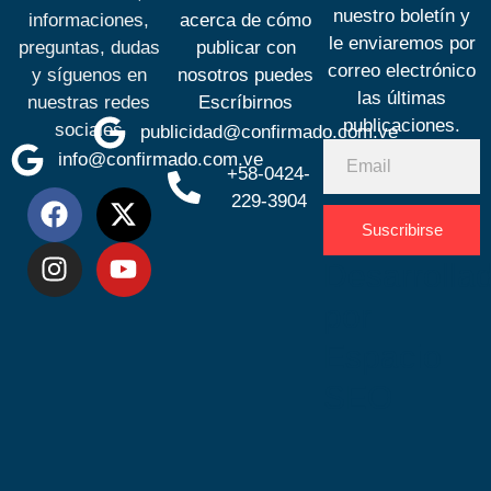
nuestro boletín y
informaciones,
acerca de cómo
le enviaremos por
preguntas, dudas
publicar con
correo electrónico
y síguenos en
nosotros puedes
las últimas
nuestras redes
Escríbirnos
publicaciones.
sociales
publicidad@confirmado.com.ve
info@confirmado.com.ve
+58-0424-
229-3904
Suscribirse
Desarrolla
por
Espacio
SEO