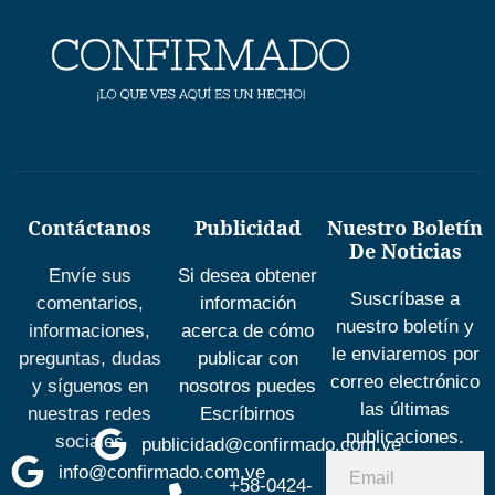
Contáctanos
Publicidad
Nuestro Boletín
De Noticias
Envíe sus
Si desea obtener
Suscríbase a
comentarios,
información
nuestro boletín y
informaciones,
acerca de cómo
le enviaremos por
preguntas, dudas
publicar con
correo electrónico
y síguenos en
nosotros puedes
las últimas
nuestras redes
Escríbirnos
publicaciones.
sociales
publicidad@confirmado.com.ve
info@confirmado.com.ve
+58-0424-