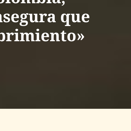
asegura que
brimiento»