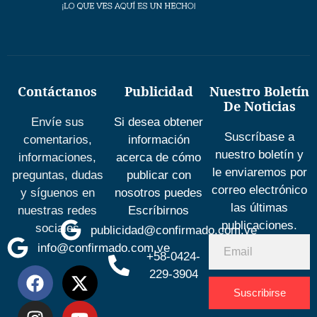
Contáctanos
Publicidad
Nuestro Boletín
De Noticias
Envíe sus
Si desea obtener
Suscríbase a
comentarios,
información
nuestro boletín y
informaciones,
acerca de cómo
le enviaremos por
preguntas, dudas
publicar con
correo electrónico
y síguenos en
nosotros puedes
las últimas
nuestras redes
Escríbirnos
publicaciones.
sociales
publicidad@confirmado.com.ve
info@confirmado.com.ve
+58-0424-
229-3904
Suscribirse