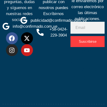
le enviaremos por
preguntas, dudas
publicar con
correo electrónico
y síguenos en
nosotros puedes
las últimas
nuestras redes
Escríbirnos
publicaciones.
sociales
publicidad@confirmado.com.ve
info@confirmado.com.ve
+58-0424-
229-3904
Suscribirse
Desarrolla
por
Espacio
SEO