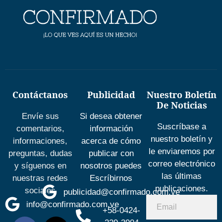
Contáctanos
Publicidad
Nuestro Boletín
De Noticias
Envíe sus
Si desea obtener
Suscríbase a
comentarios,
información
nuestro boletín y
informaciones,
acerca de cómo
le enviaremos por
preguntas, dudas
publicar con
correo electrónico
y síguenos en
nosotros puedes
las últimas
nuestras redes
Escríbirnos
publicaciones.
sociales
publicidad@confirmado.com.ve
info@confirmado.com.ve
+58-0424-