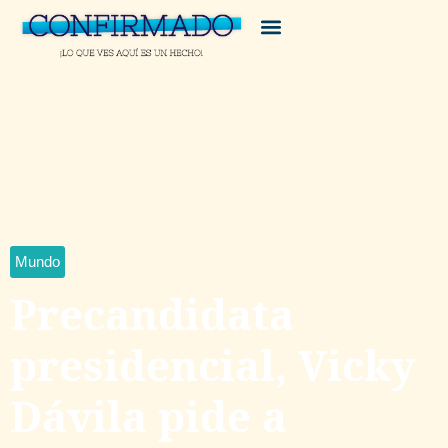
Mundo
Precandidata
presidencial, Vicky
Dávila pide a